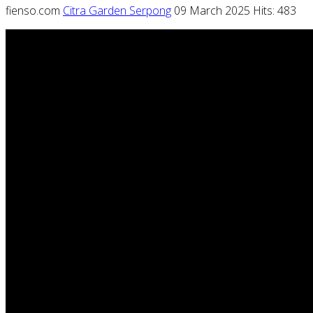
fienso.com
Citra Garden Serpong
09 March 2025
Hits: 483