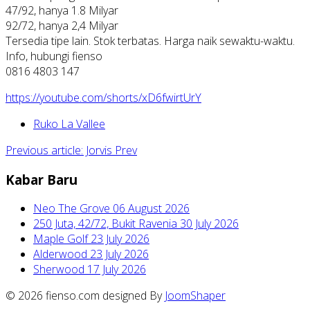
47/92, hanya 1.8 Milyar
92/72, hanya 2,4 Milyar
Tersedia tipe lain. Stok terbatas. Harga naik sewaktu-waktu.
Info, hubungi fienso
0816 4803 147
https://youtube.com/shorts/xD6fwirtUrY
Ruko La Vallee
Previous article: Jorvis
Prev
Kabar Baru
Neo The Grove
06 August 2026
250 Juta, 42/72, Bukit Ravenia
30 July 2026
Maple Golf
23 July 2026
Alderwood
23 July 2026
Sherwood
17 July 2026
© 2026 fienso.com designed By
JoomShaper