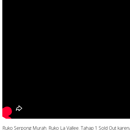
Ruko Serpong Murah. Ruko La Vallee. Tahap 1 Sold Out karena s