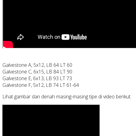
Galvestone A, 5x12, LB 64 LT 60
Galvestone C, 6x15, LB 84 LT 90
Galvestone E, 6x13, LB 93 LT 73
Galvestone F, 5x12, LB 74 LT 61-64
Lihat gambar dan denah masing-masing tipe di video berikut.