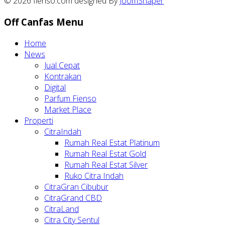
© 2026 fienso.com designed By
JoomShaper
Off Canfas Menu
Home
News
Jual Cepat
Kontrakan
Digital
Parfum Fienso
Market Place
Properti
CitraIndah
Rumah Real Estat Platinum
Rumah Real Estat Gold
Rumah Real Estat Silver
Ruko Citra Indah
CitraGran Cibubur
CitraGrand CBD
CitraLand
Citra City Sentul