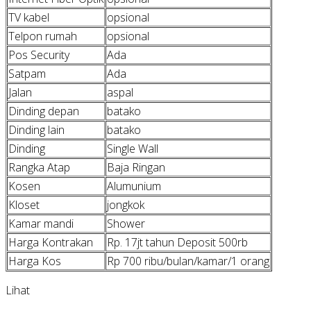
TV kabel
opsional
Telpon rumah
opsional
Pos Security
Ada
Satpam
Ada
Jalan
aspal
Dinding depan
batako
Dinding lain
batako
Dinding
Single Wall
Rangka Atap
Baja Ringan
Kosen
Alumunium
Kloset
jongkok
Kamar mandi
Shower
Harga Kontrakan
Rp. 17jt tahun Deposit 500rb
Harga Kos
Rp 700 ribu/bulan/kamar/1 orang
Lihat