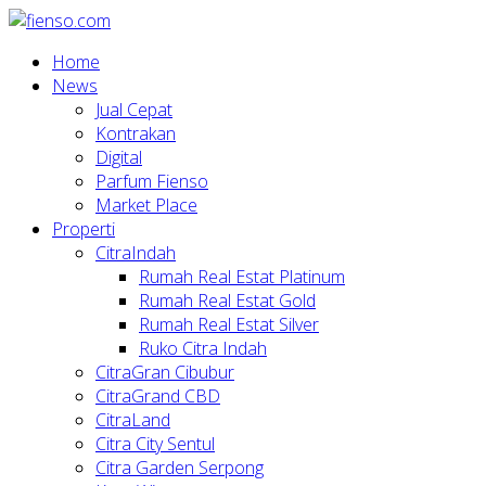
Home
News
Jual Cepat
Kontrakan
Digital
Parfum Fienso
Market Place
Properti
CitraIndah
Rumah Real Estat Platinum
Rumah Real Estat Gold
Rumah Real Estat Silver
Ruko Citra Indah
CitraGran Cibubur
CitraGrand CBD
CitraLand
Citra City Sentul
Citra Garden Serpong