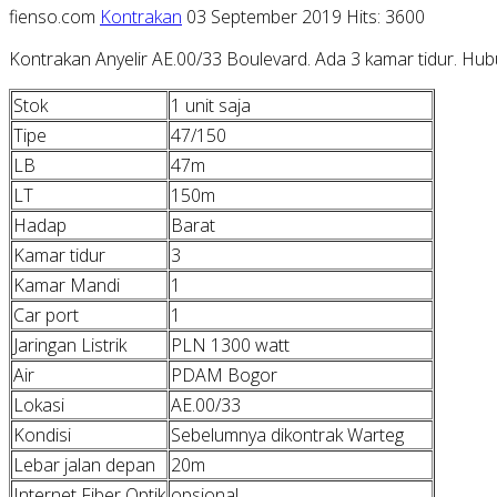
fienso.com
Kontrakan
03 September 2019
Hits: 3600
Kontrakan Anyelir AE.00/33 Boulevard. Ada 3 kamar tidur. Hu
Stok
1 unit saja
Tipe
47/150
LB
47m
LT
150m
Hadap
Barat
Kamar tidur
3
Kamar Mandi
1
Car port
1
Jaringan Listrik
PLN 1300 watt
Air
PDAM Bogor
Lokasi
AE.00/33
Kondisi
Sebelumnya dikontrak Warteg
Lebar jalan depan
20m
Internet Fiber Optik
opsional