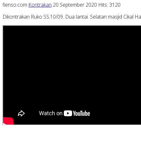
fienso.com
Kontrakan
20 September 2020
Hits: 3120
Dikontrakan Ruko SS.10/09. Dua lantai. Selatan masjid Cikal 