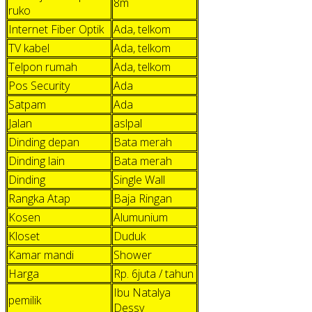
8m
ruko
Internet Fiber Optik
Ada, telkom
TV kabel
Ada, telkom
Telpon rumah
Ada, telkom
Pos Security
Ada
Satpam
Ada
Jalan
aslpal
Dinding depan
Bata merah
Dinding lain
Bata merah
Dinding
Single Wall
Rangka Atap
Baja Ringan
Kosen
Alumunium
Kloset
Duduk
Kamar mandi
Shower
Harga
Rp. 6juta / tahun
Ibu Natalya
pemilik
Dessy