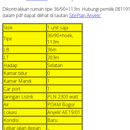
Dikontrakkan rumah tipe 36/90+113m. Hubungi pemilik 08119108
dalam pdf dapat dilihat di tautan
SitePlan Anyelir.
Stok
1 unit saja
36/90+hoek,
Tipe
113m
LB
36m
LT
203m
Hadap
Selatan
Kamar tidur
0
Kamar Mandi
1
Car port
1
Jaringan Listrik
PLN 2300 watt
Air
PDAM Bogor
Lokasi
Anyelir AE.19/01
Kondisi
Baru
Lebar jalan depan