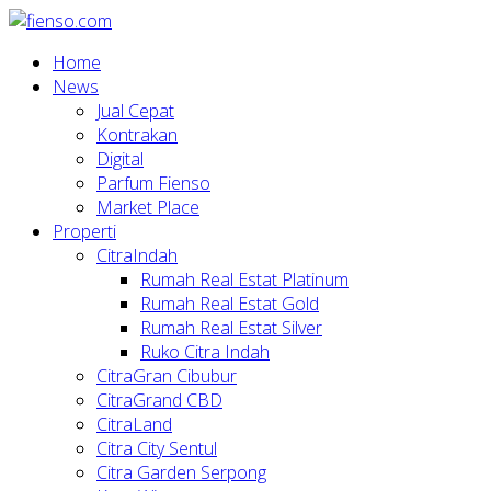
Home
News
Jual Cepat
Kontrakan
Digital
Parfum Fienso
Market Place
Properti
CitraIndah
Rumah Real Estat Platinum
Rumah Real Estat Gold
Rumah Real Estat Silver
Ruko Citra Indah
CitraGran Cibubur
CitraGrand CBD
CitraLand
Citra City Sentul
Citra Garden Serpong