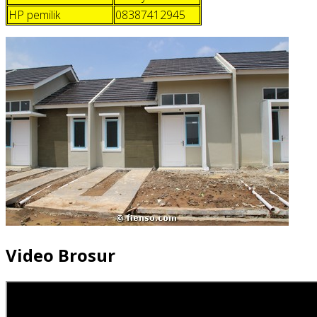
HP pemilik
08387412945
Video Brosur