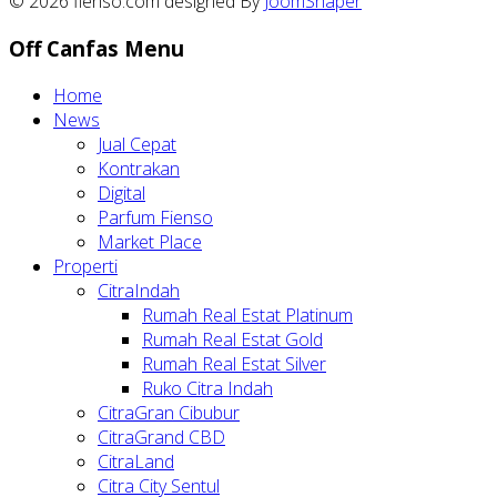
© 2026 fienso.com designed By
JoomShaper
Off Canfas Menu
Home
News
Jual Cepat
Kontrakan
Digital
Parfum Fienso
Market Place
Properti
CitraIndah
Rumah Real Estat Platinum
Rumah Real Estat Gold
Rumah Real Estat Silver
Ruko Citra Indah
CitraGran Cibubur
CitraGrand CBD
CitraLand
Citra City Sentul